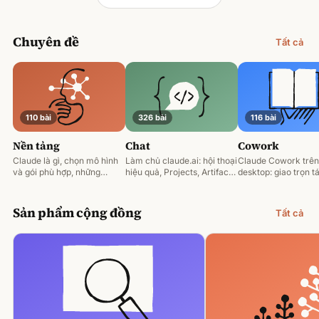
Chuyên đề
Tất cả
110 bài
326 bài
116 bài
Nền tảng
Chat
Cowork
Claude là gì, chọn mô hình
Làm chủ claude.ai: hội thoại
Claude Cowork trên
và gói phù hợp, những
hiệu quả, Projects, Artifacts
desktop: giao trọn tá
nguyên tắc prompting nền
và phân tích tài liệu.
động hoá và làm việ
tảng.
tệp của bạn.
Sản phẩm cộng đồng
Tất cả