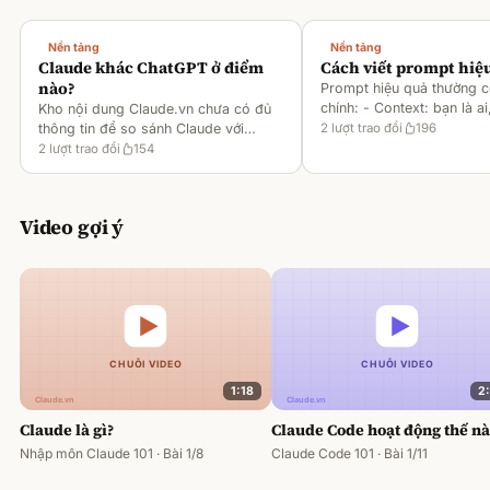
Nền tảng
Nền tảng
Claude khác ChatGPT ở điểm
Cách viết prompt hiệ
nào?
Prompt hiệu quả thường 
chính: - Context: bạn là ai
Kho nội dung Claude.vn chưa có đủ
gì [1][2][6] - Task: muốn 
thông tin để so sánh Claude với
2
lượt trao đổi
196
output ra sao [2][6] -
ChatGPT. Hiện chỉ có tài liệu về
2
lượt trao đổi
154
Rules/Constraints: độ dài,
metaprompting của Claude, như: -
Dùng Claude để tạo prompt ch
Video gợi ý
1:18
2
Claude là gì?
Claude Code hoạt động thế n
Nhập môn Claude 101 · Bài 1/8
Claude Code 101 · Bài 1/11