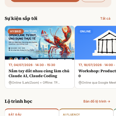
Sự kiện sắp tới
Tất cả
HYBRID
ONLINE
T7, 04/07/2026
·
14:30 - 15:30
T7, 18/07/2026
·
14:00 -
Nắm tay dắt nhau cùng làm chủ
Workshop: Product 
Claude AI, Claude Coding
0
Online (Lark/Zoom) + Offline: TP…
Online qua Google Mee
Lộ trình học
Bản đồ lộ trình →
BẮT ĐẦU
AI FLUENCY