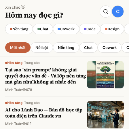
Xin chào 👋
CODE
Hôm nay đọc gì?
Claude cho Sales: Dự báo doanh số
chính xác
Nền tảng
Chat
Cowork
Code
Design
Minh Tuấn
·
800
lượt xem
Mới nhất
Nổi bật
Nền tảng
Chat
Cowork
C
Nền tảng
·
Trung cấp
Tại sao 'xin prompt' không giải
quyết được vấn đề - Và lớp nền tảng
mà gần như không ai nhắc đến
Minh Tuấn
678
Nền tảng
·
Trung cấp
AI cho Lãnh Đạo — Bản đồ học tập
toàn diện trên Claude.vn
Minh Tuấn
612