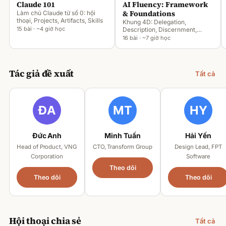
Claude 101
AI Fluency: Framework
& Foundations
Làm chủ Claude từ số 0: hội
thoại, Projects, Artifacts, Skills
Khung 4D: Delegation,
15 bài · ~4 giờ học
Description, Discernment,
Diligence
16 bài · ~7 giờ học
Tác giả đề xuất
Tất cả
Đức Anh
Minh Tuấn
Hải Yến
Head of Product, VNG
CTO, Transform Group
Design Lead, FPT
Corporation
Software
Theo dõi
Theo dõi
Theo dõi
Hội thoại chia sẻ
Tất cả