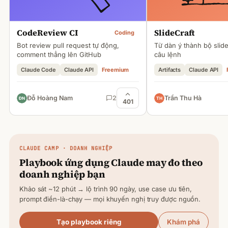
CodeReview CI
SlideCraft
Coding
Bot review pull request tự động,
Từ dàn ý thành bộ slid
comment thẳng lên GitHub
câu lệnh
Claude Code
Claude API
Freemium
Artifacts
Claude API
Đỗ Hoàng Nam
2
Trần Thu Hà
401
CLAUDE
CAMP · DOANH NGHIỆP
Playbook ứng dụng
Claude
may đo theo
doanh nghiệp bạn
Khảo sát ~12 phút → lộ trình 90 ngày, use case ưu tiên,
prompt điền-là-chạy — mọi khuyến nghị truy được nguồn.
Tạo playbook riêng
Khám phá