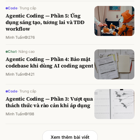
Code
·
Trung cấp
Agentic Coding — Phần 5: Ứng
dụng sáng tạo, tương lai và TDD
workflow
Minh Tuấn
276
Chat
·
Nâng cao
Agentic Coding — Phần 4: Bảo mật
codebase khi dùng AI coding agent
Minh Tuấn
421
Code
·
Trung cấp
Agentic Coding — Phần 3: Vượt qua
thách thức và rào cản khi áp dụng
Minh Tuấn
198
Xem thêm bài viết