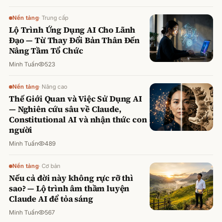
Nền tảng
·
Trung cấp
Lộ Trình Ứng Dụng AI Cho Lãnh
Đạo — Từ Thay Đổi Bản Thân Đến
Nâng Tầm Tổ Chức
Minh Tuấn
523
Nền tảng
·
Nâng cao
Thế Giới Quan và Việc Sử Dụng AI
— Nghiên cứu sâu về Claude,
Constitutional AI và nhận thức con
người
Minh Tuấn
489
Nền tảng
·
Cơ bản
Nếu cả đời này không rực rỡ thì
sao? — Lộ trình âm thầm luyện
Claude AI để tỏa sáng
Minh Tuấn
567