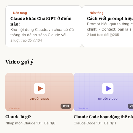
Nền tảng
Nền tảng
Claude khác ChatGPT ở điểm
Cách viết prompt hiệ
nào?
Prompt hiệu quả thường 
chính: - Context: bạn là ai
Kho nội dung Claude.vn chưa có đủ
gì [1][2][6] - Task: muốn 
thông tin để so sánh Claude với
2
lượt trao đổi
205
output ra sao [2][6] -
ChatGPT. Hiện chỉ có tài liệu về
2
lượt trao đổi
164
Rules/Constraints: độ dài,
metaprompting của Claude, như: -
Dùng Claude để tạo prompt ch
Video gợi ý
1:18
2
Claude là gì?
Claude Code hoạt động thế n
Nhập môn Claude 101 · Bài 1/8
Claude Code 101 · Bài 1/11