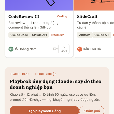
CodeReview CI
SlideCraft
Coding
Bot review pull request tự động,
Từ dàn ý thành bộ slid
comment thẳng lên GitHub
câu lệnh
Claude Code
Claude API
Freemium
Artifacts
Claude API
Đỗ Hoàng Nam
2
Trần Thu Hà
401
CLAUDE
CAMP · DOANH NGHIỆP
Playbook ứng dụng
Claude
may đo theo
doanh nghiệp bạn
Khảo sát ~12 phút → lộ trình 90 ngày, use case ưu tiên,
prompt điền-là-chạy — mọi khuyến nghị truy được nguồn.
Tạo playbook riêng
Khám phá