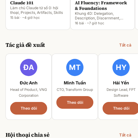
Claude 101
AI Fluency: Framework
& Foundations
Làm chủ Claude từ số 0: hội
thoại, Projects, Artifacts, Skills
Khung 4D: Delegation,
15 bài · ~4 giờ học
Description, Discernment,
Diligence
16 bài · ~7 giờ học
Tác giả đề xuất
Tất cả
Đức Anh
Minh Tuấn
Hải Yến
Head of Product, VNG
CTO, Transform Group
Design Lead, FPT
Corporation
Software
Theo dõi
Theo dõi
Theo dõi
Hội thoại chia sẻ
Tất cả