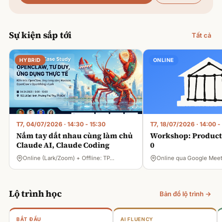
Sự kiện sắp tới
Tất cả
HYBRID
ONLINE
T7, 04/07/2026
·
14:30 - 15:30
T7, 18/07/2026
·
14:00 -
Nắm tay dắt nhau cùng làm chủ
Workshop: Product 
Claude AI, Claude Coding
0
Online (Lark/Zoom) + Offline: TP…
Online qua Google Mee
Lộ trình học
Bản đồ lộ trình →
BẮT ĐẦU
AI FLUENCY