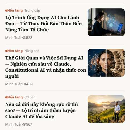
Nền tảng
·
Trung cấp
Lộ Trình Ứng Dụng AI Cho Lãnh
Đạo — Từ Thay Đổi Bản Thân Đến
Nâng Tầm Tổ Chức
Minh Tuấn
523
Nền tảng
·
Nâng cao
Thế Giới Quan và Việc Sử Dụng AI
— Nghiên cứu sâu về Claude,
Constitutional AI và nhận thức con
người
Minh Tuấn
489
Nền tảng
·
Cơ bản
Nếu cả đời này không rực rỡ thì
sao? — Lộ trình âm thầm luyện
Claude AI để tỏa sáng
Minh Tuấn
567