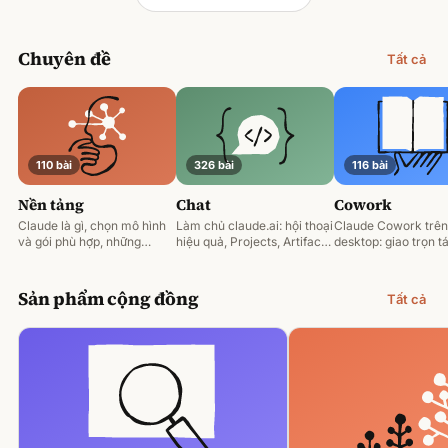
Chuyên đề
Tất cả
110 bài
326 bài
116 bài
Nền tảng
Chat
Cowork
Claude là gì, chọn mô hình
Làm chủ claude.ai: hội thoại
Claude Cowork trên
và gói phù hợp, những
hiệu quả, Projects, Artifacts
desktop: giao trọn tá
nguyên tắc prompting nền
và phân tích tài liệu.
động hoá và làm việ
tảng.
tệp của bạn.
Sản phẩm cộng đồng
Tất cả