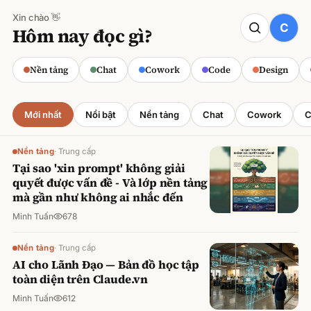
Xin chào 👋
CODE
Hôm nay đọc gì?
Claude cho Sales: Dự báo doanh số
chính xác
Nền tảng
Chat
Cowork
Code
Design
Minh Tuấn
·
800
lượt xem
Mới nhất
Nổi bật
Nền tảng
Chat
Cowork
C
Nền tảng
·
Trung cấp
Tại sao 'xin prompt' không giải
quyết được vấn đề - Và lớp nền tảng
mà gần như không ai nhắc đến
Minh Tuấn
678
Nền tảng
·
Trung cấp
AI cho Lãnh Đạo — Bản đồ học tập
toàn diện trên Claude.vn
Minh Tuấn
612