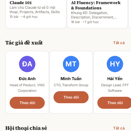
Claude 101
AI Fluency: Framework
& Foundations
Làm chủ Claude từ số 0: hội
thoại, Projects, Artifacts, Skills
Khung 4D: Delegation,
15 bài · ~4 giờ học
Description, Discernment,
Diligence
16 bài · ~7 giờ học
Tác giả đề xuất
Tất cả
Đức Anh
Minh Tuấn
Hải Yến
Head of Product, VNG
CTO, Transform Group
Design Lead, FPT
Corporation
Software
Theo dõi
Theo dõi
Theo dõi
Hội thoại chia sẻ
Tất cả