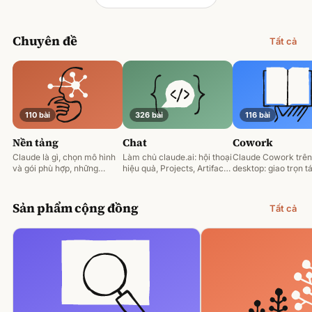
Chuyên đề
Tất cả
110 bài
326 bài
116 bài
Nền tảng
Chat
Cowork
Claude là gì, chọn mô hình
Làm chủ claude.ai: hội thoại
Claude Cowork trên
và gói phù hợp, những
hiệu quả, Projects, Artifacts
desktop: giao trọn tá
nguyên tắc prompting nền
và phân tích tài liệu.
động hoá và làm việ
tảng.
tệp của bạn.
Sản phẩm cộng đồng
Tất cả