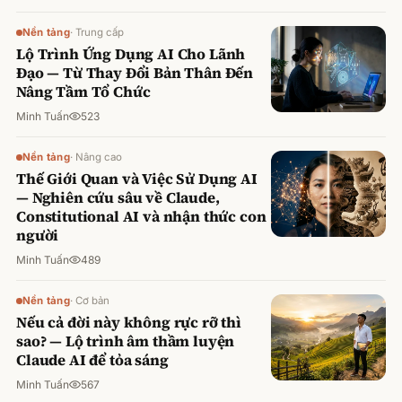
Nền tảng
·
Trung cấp
Lộ Trình Ứng Dụng AI Cho Lãnh
Đạo — Từ Thay Đổi Bản Thân Đến
Nâng Tầm Tổ Chức
Minh Tuấn
523
Nền tảng
·
Nâng cao
Thế Giới Quan và Việc Sử Dụng AI
— Nghiên cứu sâu về Claude,
Constitutional AI và nhận thức con
người
Minh Tuấn
489
Nền tảng
·
Cơ bản
Nếu cả đời này không rực rỡ thì
sao? — Lộ trình âm thầm luyện
Claude AI để tỏa sáng
Minh Tuấn
567