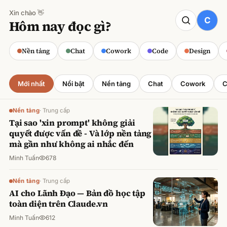
Xin chào 👋
CODE
Hôm nay đọc gì?
Claude cho Sales: Dự báo doanh số
chính xác
Nền tảng
Chat
Cowork
Code
Design
Minh Tuấn
·
800
lượt xem
Mới nhất
Nổi bật
Nền tảng
Chat
Cowork
C
Nền tảng
·
Trung cấp
Tại sao 'xin prompt' không giải
quyết được vấn đề - Và lớp nền tảng
mà gần như không ai nhắc đến
Minh Tuấn
678
Nền tảng
·
Trung cấp
AI cho Lãnh Đạo — Bản đồ học tập
toàn diện trên Claude.vn
Minh Tuấn
612