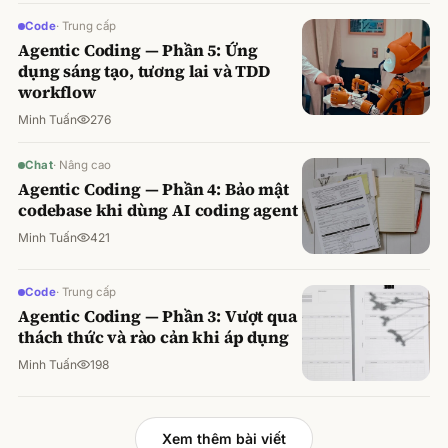
Code
·
Trung cấp
Agentic Coding — Phần 5: Ứng
dụng sáng tạo, tương lai và TDD
workflow
Minh Tuấn
276
Chat
·
Nâng cao
Agentic Coding — Phần 4: Bảo mật
codebase khi dùng AI coding agent
Minh Tuấn
421
Code
·
Trung cấp
Agentic Coding — Phần 3: Vượt qua
thách thức và rào cản khi áp dụng
Minh Tuấn
198
Xem thêm bài viết