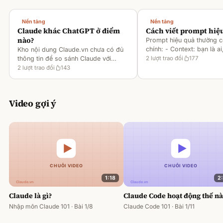
Nền tảng
Nền tảng
Claude khác ChatGPT ở điểm
Cách viết prompt hiệ
nào?
Prompt hiệu quả thường 
chính: - Context: bạn là ai
Kho nội dung Claude.vn chưa có đủ
gì [1][2][6] - Task: muốn 
thông tin để so sánh Claude với
2
lượt trao đổi
177
output ra sao [2][6] -
ChatGPT. Hiện chỉ có tài liệu về
2
lượt trao đổi
143
Rules/Constraints: độ dài,
metaprompting của Claude, như: -
Dùng Claude để tạo prompt ch
Video gợi ý
1:18
2
Claude là gì?
Claude Code hoạt động thế n
Nhập môn Claude 101 · Bài 1/8
Claude Code 101 · Bài 1/11