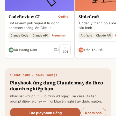
CodeReview CI
SlideCraft
Coding
Bot review pull request tự động,
Từ dàn ý thành bộ slid
comment thẳng lên GitHub
câu lệnh
Claude Code
Claude API
Freemium
Artifacts
Claude API
Đỗ Hoàng Nam
2
Trần Thu Hà
401
CLAUDE
CAMP · DOANH NGHIỆP
Playbook ứng dụng
Claude
may đo theo
doanh nghiệp bạn
Khảo sát ~12 phút → lộ trình 90 ngày, use case ưu tiên,
prompt điền-là-chạy — mọi khuyến nghị truy được nguồn.
Tạo playbook riêng
Khám phá