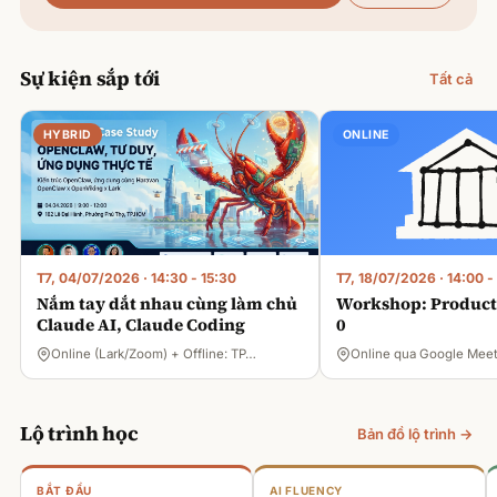
Sự kiện sắp tới
Tất cả
HYBRID
ONLINE
T7, 04/07/2026
·
14:30 - 15:30
T7, 18/07/2026
·
14:00 -
Nắm tay dắt nhau cùng làm chủ
Workshop: Product 
Claude AI, Claude Coding
0
Online (Lark/Zoom) + Offline: TP…
Online qua Google Mee
Lộ trình học
Bản đồ lộ trình →
BẮT ĐẦU
AI FLUENCY