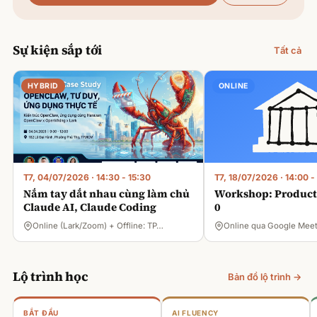
Sự kiện sắp tới
Tất cả
HYBRID
ONLINE
T7, 04/07/2026
·
14:30 - 15:30
T7, 18/07/2026
·
14:00 -
Nắm tay dắt nhau cùng làm chủ
Workshop: Product 
Claude AI, Claude Coding
0
Online (Lark/Zoom) + Offline: TP…
Online qua Google Mee
Lộ trình học
Bản đồ lộ trình →
BẮT ĐẦU
AI FLUENCY