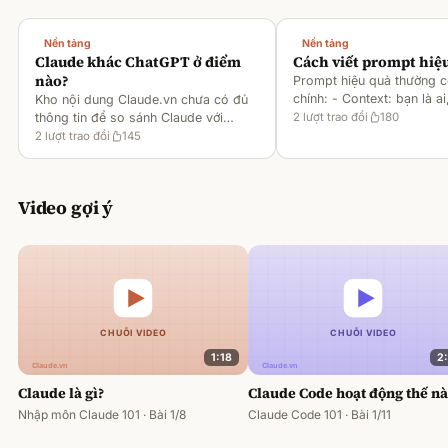
Nền tảng
Nền tảng
Claude khác ChatGPT ở điểm
Cách viết prompt hiệ
nào?
Prompt hiệu quả thường 
chính: - Context: bạn là ai
Kho nội dung Claude.vn chưa có đủ
gì [1][2][6] - Task: muốn 
thông tin để so sánh Claude với
2
lượt trao đổi
180
output ra sao [2][6] -
ChatGPT. Hiện chỉ có tài liệu về
2
lượt trao đổi
145
Rules/Constraints: độ dài,
metaprompting của Claude, như: -
Dùng Claude để tạo prompt ch
Video gợi ý
1:18
2
Claude là gì?
Claude Code hoạt động thế n
Nhập môn Claude 101 · Bài 1/8
Claude Code 101 · Bài 1/11