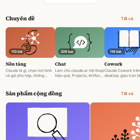
Chuyên đề
Tất cả
110 bài
326 bài
116 bài
Nền tảng
Chat
Cowork
Claude là gì, chọn mô hình
Làm chủ claude.ai: hội thoại
Claude Cowork trên
và gói phù hợp, những
hiệu quả, Projects, Artifacts
desktop: giao trọn tá
nguyên tắc prompting nền
và phân tích tài liệu.
động hoá và làm việ
tảng.
tệp của bạn.
Sản phẩm cộng đồng
Tất cả