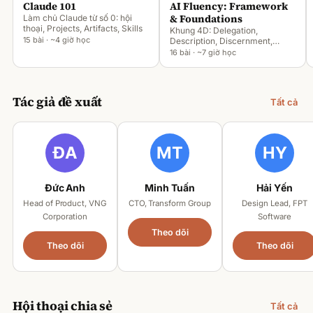
Claude 101
AI Fluency: Framework
& Foundations
Làm chủ Claude từ số 0: hội
thoại, Projects, Artifacts, Skills
Khung 4D: Delegation,
15 bài · ~4 giờ học
Description, Discernment,
Diligence
16 bài · ~7 giờ học
Tác giả đề xuất
Tất cả
Đức Anh
Minh Tuấn
Hải Yến
Head of Product, VNG
CTO, Transform Group
Design Lead, FPT
Corporation
Software
Theo dõi
Theo dõi
Theo dõi
Hội thoại chia sẻ
Tất cả