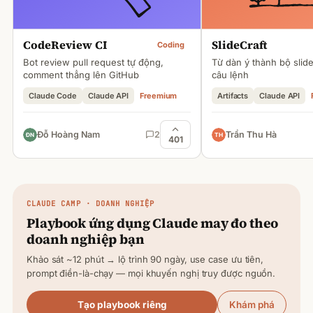
CodeReview CI
SlideCraft
Coding
Bot review pull request tự động,
Từ dàn ý thành bộ slid
comment thẳng lên GitHub
câu lệnh
Claude Code
Claude API
Freemium
Artifacts
Claude API
Đỗ Hoàng Nam
2
Trần Thu Hà
401
CLAUDE
CAMP · DOANH NGHIỆP
Playbook ứng dụng
Claude
may đo theo
doanh nghiệp bạn
Khảo sát ~12 phút → lộ trình 90 ngày, use case ưu tiên,
prompt điền-là-chạy — mọi khuyến nghị truy được nguồn.
Tạo playbook riêng
Khám phá