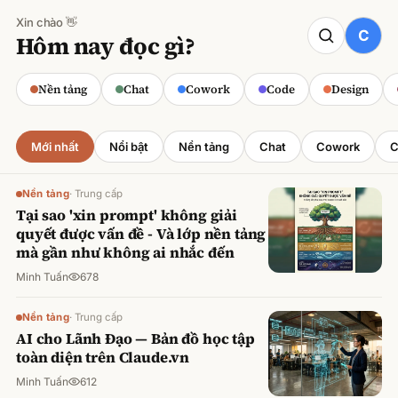
Xin chào 👋
CODE
Hôm nay đọc gì?
Claude cho Sales: Dự báo doanh số
chính xác
Nền tảng
Chat
Cowork
Code
Design
Minh Tuấn
·
800
lượt xem
Mới nhất
Nổi bật
Nền tảng
Chat
Cowork
C
Nền tảng
·
Trung cấp
Tại sao 'xin prompt' không giải
quyết được vấn đề - Và lớp nền tảng
mà gần như không ai nhắc đến
Minh Tuấn
678
Nền tảng
·
Trung cấp
AI cho Lãnh Đạo — Bản đồ học tập
toàn diện trên Claude.vn
Minh Tuấn
612