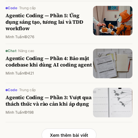
Code
·
Trung cấp
Agentic Coding — Phần 5: Ứng
dụng sáng tạo, tương lai và TDD
workflow
Minh Tuấn
276
Chat
·
Nâng cao
Agentic Coding — Phần 4: Bảo mật
codebase khi dùng AI coding agent
Minh Tuấn
421
Code
·
Trung cấp
Agentic Coding — Phần 3: Vượt qua
thách thức và rào cản khi áp dụng
Minh Tuấn
198
Xem thêm bài viết