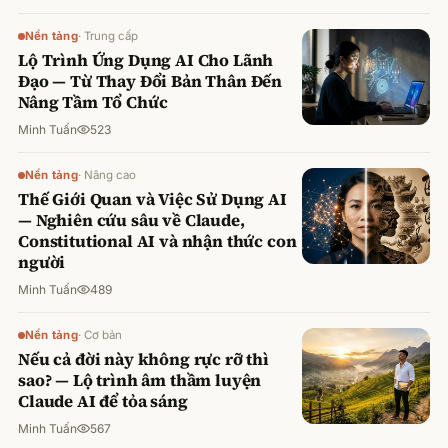
Nền tảng
·
Trung cấp
Lộ Trình Ứng Dụng AI Cho Lãnh
Đạo — Từ Thay Đổi Bản Thân Đến
Nâng Tầm Tổ Chức
Minh Tuấn
523
Nền tảng
·
Nâng cao
Thế Giới Quan và Việc Sử Dụng AI
— Nghiên cứu sâu về Claude,
Constitutional AI và nhận thức con
người
Minh Tuấn
489
Nền tảng
·
Cơ bản
Nếu cả đời này không rực rỡ thì
sao? — Lộ trình âm thầm luyện
Claude AI để tỏa sáng
Minh Tuấn
567