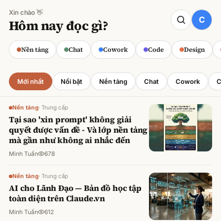
Xin chào 👋
CODE
Hôm nay đọc gì?
Claude cho Sales: Dự báo doanh số
chính xác
Nền tảng
Chat
Cowork
Code
Design
Minh Tuấn
·
800
lượt xem
Mới nhất
Nổi bật
Nền tảng
Chat
Cowork
C
Nền tảng
·
Trung cấp
Tại sao 'xin prompt' không giải
quyết được vấn đề - Và lớp nền tảng
mà gần như không ai nhắc đến
Minh Tuấn
678
Nền tảng
·
Trung cấp
AI cho Lãnh Đạo — Bản đồ học tập
toàn diện trên Claude.vn
Minh Tuấn
612