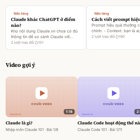
Nền tảng
Nền tảng
Claude khác ChatGPT ở điểm
Cách viết prompt hiệ
nào?
Prompt hiệu quả thường 
chính: - Context: bạn là ai
Kho nội dung Claude.vn chưa có đủ
gì [1][2][6] - Task: muốn 
thông tin để so sánh Claude với
2
lượt trao đổi
190
output ra sao [2][6] -
ChatGPT. Hiện chỉ có tài liệu về
2
lượt trao đổi
151
Rules/Constraints: độ dài,
metaprompting của Claude, như: -
Dùng Claude để tạo prompt ch
Video gợi ý
1:18
2
Claude là gì?
Claude Code hoạt động thế n
Nhập môn Claude 101 · Bài 1/8
Claude Code 101 · Bài 1/11