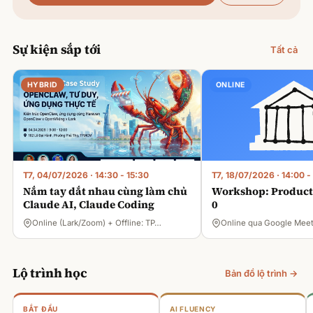
Sự kiện sắp tới
Tất cả
HYBRID
ONLINE
T7, 04/07/2026
·
14:30 - 15:30
T7, 18/07/2026
·
14:00 -
Nắm tay dắt nhau cùng làm chủ
Workshop: Product 
Claude AI, Claude Coding
0
Online (Lark/Zoom) + Offline: TP…
Online qua Google Mee
Lộ trình học
Bản đồ lộ trình →
BẮT ĐẦU
AI FLUENCY