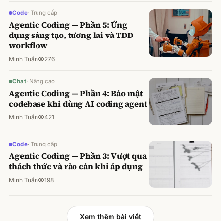
Code
·
Trung cấp
Agentic Coding — Phần 5: Ứng
dụng sáng tạo, tương lai và TDD
workflow
Minh Tuấn
276
Chat
·
Nâng cao
Agentic Coding — Phần 4: Bảo mật
codebase khi dùng AI coding agent
Minh Tuấn
421
Code
·
Trung cấp
Agentic Coding — Phần 3: Vượt qua
thách thức và rào cản khi áp dụng
Minh Tuấn
198
Xem thêm bài viết