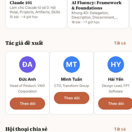
Claude 101
AI Fluency: Framework
& Foundations
Làm chủ Claude từ số 0: hội
thoại, Projects, Artifacts, Skills
Khung 4D: Delegation,
15 bài · ~4 giờ học
Description, Discernment,
Diligence
16 bài · ~7 giờ học
Tác giả đề xuất
Tất cả
Đức Anh
Minh Tuấn
Hải Yến
Head of Product, VNG
CTO, Transform Group
Design Lead, FPT
Corporation
Software
Theo dõi
Theo dõi
Theo dõi
Hội thoại chia sẻ
Tất cả