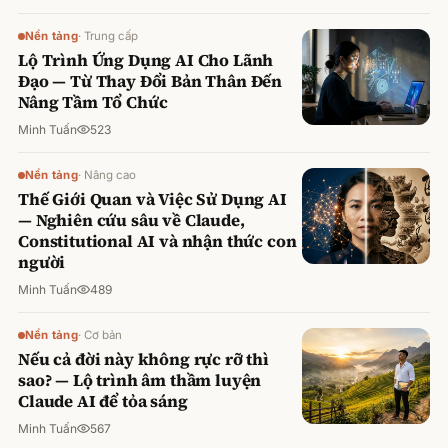
Nền tảng
·
Trung cấp
Lộ Trình Ứng Dụng AI Cho Lãnh
Đạo — Từ Thay Đổi Bản Thân Đến
Nâng Tầm Tổ Chức
Minh Tuấn
523
Nền tảng
·
Nâng cao
Thế Giới Quan và Việc Sử Dụng AI
— Nghiên cứu sâu về Claude,
Constitutional AI và nhận thức con
người
Minh Tuấn
489
Nền tảng
·
Cơ bản
Nếu cả đời này không rực rỡ thì
sao? — Lộ trình âm thầm luyện
Claude AI để tỏa sáng
Minh Tuấn
567