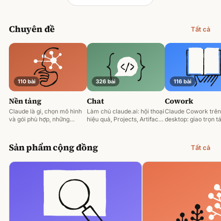
Chuyên đề
Tất cả
110 bài
326 bài
116 bài
Nền tảng
Chat
Cowork
Claude là gì, chọn mô hình
Làm chủ claude.ai: hội thoại
Claude Cowork trên
và gói phù hợp, những
hiệu quả, Projects, Artifacts
desktop: giao trọn tá
nguyên tắc prompting nền
và phân tích tài liệu.
động hoá và làm việ
tảng.
tệp của bạn.
Sản phẩm cộng đồng
Tất cả