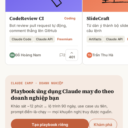
CodeReview CI
SlideCraft
Coding
Bot review pull request tự động,
Từ dàn ý thành bộ slid
comment thẳng lên GitHub
câu lệnh
Claude Code
Claude API
Freemium
Artifacts
Claude API
Đỗ Hoàng Nam
2
Trần Thu Hà
401
CLAUDE
CAMP · DOANH NGHIỆP
Playbook ứng dụng
Claude
may đo theo
doanh nghiệp bạn
Khảo sát ~12 phút → lộ trình 90 ngày, use case ưu tiên,
prompt điền-là-chạy — mọi khuyến nghị truy được nguồn.
Tạo playbook riêng
Khám phá