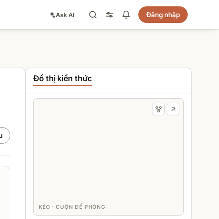
Đăng nhập
Ask AI
Đồ thị kiến thức
u
KÉO · CUỘN ĐỂ PHÓNG