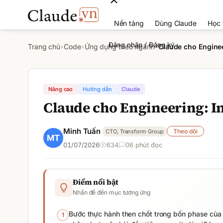
Nền tảng
Dùng Claude
Học 
Đăng nhập / Đăng ký
Trang chủ
Code
Ứng dụng theo ngành
Claude cho Engine
›
›
›
Nâng cao
Hướng dẫn
Claude
Claude cho Engineering: I
Minh Tuấn
Theo dõi
CTO, Transform Group
01/07/2026
634
0
6
phút đọc
Điểm nổi bật
Nhấn để đến mục tương ứng
Bước thực hành then chốt trong bốn phase của 
1