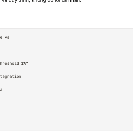
và quy trình, không đổ lỗi cá nhân.
e và

hreshold 1%"

tegration

a

y