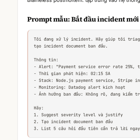
Blameless postmortem: tập trung vào hệ thống 
Prompt mẫu: Bắt đầu incident mới
Tôi đang xử lý incident. Hãy giúp tôi triag
tạo incident document ban đầu.

Thông tin:

- Alert: "Payment service error rate 25%, t
- Thời gian phát hiện: 02:15 SA

- Stack: Node.js payment service, Stripe in
- Monitoring: Datadog alert kích hoạt

- Ảnh hưởng ban đầu: Không rõ, đang kiểm tr
Hãy:

1. Suggest severity level và justify

2. Tạo incident document ban đầu

3. List 5 câu hỏi đầu tiên cần trả lời nga