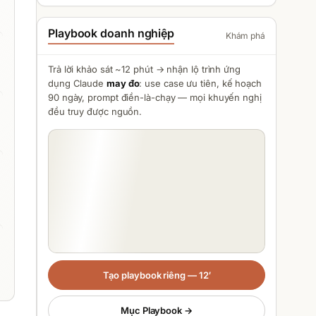
Playbook doanh nghiệp
Khám phá
Trả lời khảo sát ~12 phút → nhận lộ trình ứng
dụng
Claude
may đo
: use case ưu tiên, kế hoạch
90 ngày, prompt điền-là-chạy — mọi khuyến nghị
đều truy được nguồn.
Tạo playbook riêng — 12′
Mục Playbook →