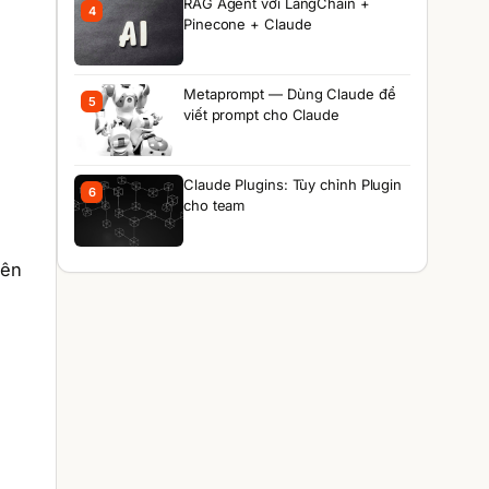
RAG Agent với LangChain +
4
Pinecone + Claude
Metaprompt — Dùng Claude để
5
viết prompt cho Claude
Claude Plugins: Tùy chỉnh Plugin
6
cho team
yên