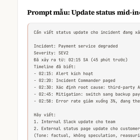
Prompt mẫu: Update status mid-in
Cần viết status update cho incident đang xả
Incident: Payment service degraded

Severity: SEV2

Đã xảy ra từ: 02:15 SA (45 phút trước)

Timeline đã biết:

- 02:15: Alert kích hoạt

- 02:20: Incident Commander paged

- 02:30: Xác định root cause: third-party A
- 02:45: Mitigation: switch sang backup pay
- 02:58: Error rate giảm xuống 3%, đang the
Hãy viết:

1. Internal Slack update cho team

2. External status page update cho customer
(Tone: factual, không speculation, reassur