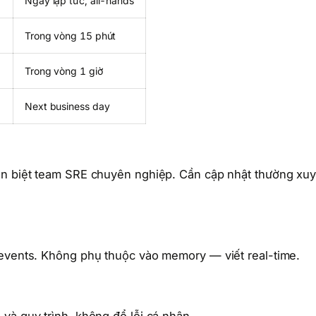
g
Ngay lập tức, all-hands
Trong vòng 15 phút
Trong vòng 1 giờ
Next business day
hân biệt team SRE chuyên nghiệp. Cần cập nhật thường xu
 events. Không phụ thuộc vào memory — viết real-time.
)