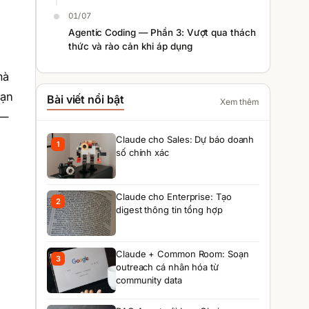
01/07
Agentic Coding — Phần 3: Vượt qua thách
thức và rào cản khi áp dụng
mà
bạn
Bài viết nổi bật
Xem thêm
 —
Claude cho Sales: Dự báo doanh
1
số chính xác
Claude cho Enterprise: Tạo
2
digest thông tin tổng hợp
Claude + Common Room: Soạn
3
outreach cá nhân hóa từ
community data