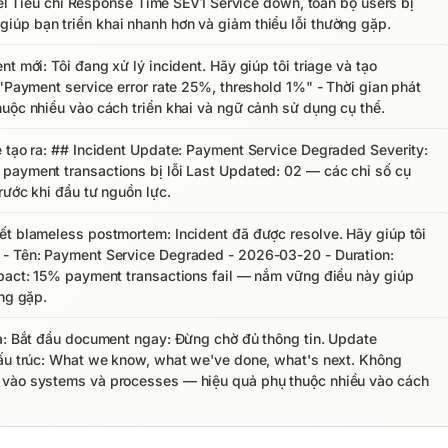
evel Tiêu chí Response Time SEV1 Service down, toàn bộ users bị
úp bạn triển khai nhanh hơn và giảm thiểu lỗi thường gặp.
t mới: Tôi đang xử lý incident. Hãy giúp tôi triage và tạo
 "Payment service error rate 25%, threshold 1%" - Thời gian phát
huộc nhiều vào cách triển khai và ngữ cảnh sử dụng cụ thể.
e tạo ra: ## Incident Update: Payment Service Degraded Severity:
payment transactions bị lỗi Last Updated: 02 — các chỉ số cụ
rước khi đầu tư nguồn lực.
ết blameless postmortem: Incident đã được resolve. Hãy giúp tôi
 - Tên: Payment Service Degraded - 2026-03-20 - Duration:
mpact: 15% payment transactions fail — nắm vững điều này giúp
ờng gặp.
uả: Bắt đầu document ngay: Đừng chờ đủ thông tin. Update
cấu trúc: What we know, what we've done, what's next. Không
 vào systems và processes — hiệu quả phụ thuộc nhiều vào cách