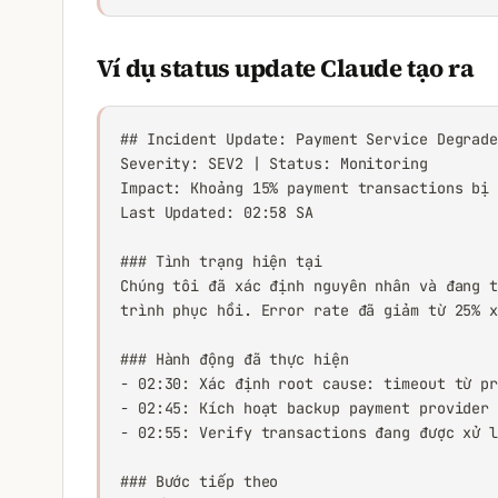
Ví dụ status update Claude tạo ra
## Incident Update: Payment Service Degrade
Severity: SEV2 | Status: Monitoring

Impact: Khoảng 15% payment transactions bị 
Last Updated: 02:58 SA

### Tình trạng hiện tại

Chúng tôi đã xác định nguyên nhân và đang t
trình phục hồi. Error rate đã giảm từ 25% x
### Hành động đã thực hiện

- 02:30: Xác định root cause: timeout từ pr
- 02:45: Kích hoạt backup payment provider

- 02:55: Verify transactions đang được xử l
### Bước tiếp theo
