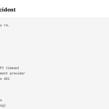
cident
y ra.

PI timeout

ment provider

o dõi

s

ing)