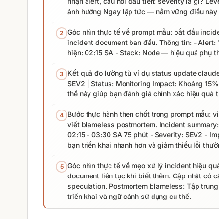
nhận alert, câu hỏi đầu tiên: severity là gì? L
ảnh hưởng Ngay lập tức — nắm vững điều này gi
Góc nhìn thực tế về prompt mẫu: bắt đầu inciden
2
incident document ban đầu. Thông tin: - Alert:
hiện: 02:15 SA - Stack: Node — hiệu quả phụ t
Kết quả đo lường từ ví dụ status update claud
3
SEV2 | Status: Monitoring Impact: Khoảng 15% 
thể này giúp bạn đánh giá chính xác hiệu quả t
Bước thực hành then chốt trong prompt mẫu: vi
4
viết blameless postmortem. Incident summary:
02:15 - 03:30 SA 75 phút - Severity: SEV2 - I
bạn triển khai nhanh hơn và giảm thiểu lỗi thư
Góc nhìn thực tế về mẹo xử lý incident hiệu q
5
document liên tục khi biết thêm. Cập nhật có 
speculation. Postmortem blameless: Tập trung
triển khai và ngữ cảnh sử dụng cụ thể.