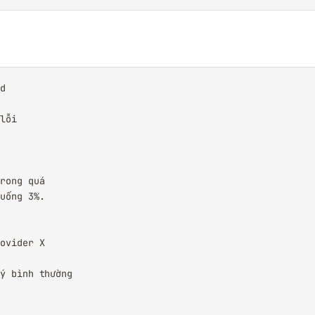
d

lỗi

rong quá

uống 3%.

ovider X

ý bình thường
