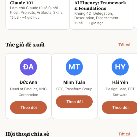
Claude 101
AI Fluency: Framework
& Foundations
Làm chủ Claude từ số 0: hội
thoại, Projects, Artifacts, Skills
Khung 4D: Delegation,
15 bài · ~4 giờ học
Description, Discernment,
Diligence
16 bài · ~7 giờ học
Tác giả đề xuất
Tất cả
Đức Anh
Minh Tuấn
Hải Yến
Head of Product, VNG
CTO, Transform Group
Design Lead, FPT
Corporation
Software
Theo dõi
Theo dõi
Theo dõi
Hội thoại chia sẻ
Tất cả