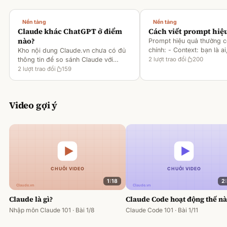
Nền tảng
Nền tảng
Claude khác ChatGPT ở điểm
Cách viết prompt hiệ
nào?
Prompt hiệu quả thường 
chính: - Context: bạn là ai
Kho nội dung Claude.vn chưa có đủ
gì [1][2][6] - Task: muốn 
thông tin để so sánh Claude với
2
lượt trao đổi
200
output ra sao [2][6] -
ChatGPT. Hiện chỉ có tài liệu về
2
lượt trao đổi
159
Rules/Constraints: độ dài,
metaprompting của Claude, như: -
Dùng Claude để tạo prompt ch
Video gợi ý
1:18
2
Claude là gì?
Claude Code hoạt động thế n
Nhập môn Claude 101 · Bài 1/8
Claude Code 101 · Bài 1/11