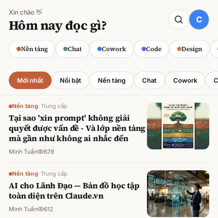
Xin chào 👋
CODE
Hôm nay đọc gì?
Claude cho Sales: Dự báo doanh số
chính xác
Nền tảng
Chat
Cowork
Code
Design
Minh Tuấn
·
800
lượt xem
Mới nhất
Nổi bật
Nền tảng
Chat
Cowork
C
Nền tảng
·
Trung cấp
Tại sao 'xin prompt' không giải
quyết được vấn đề - Và lớp nền tảng
mà gần như không ai nhắc đến
Minh Tuấn
678
Nền tảng
·
Trung cấp
AI cho Lãnh Đạo — Bản đồ học tập
toàn diện trên Claude.vn
Minh Tuấn
612