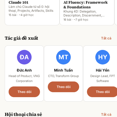
Claude 101
AI Fluency: Framework
& Foundations
Làm chủ Claude từ số 0: hội
thoại, Projects, Artifacts, Skills
Khung 4D: Delegation,
15 bài · ~4 giờ học
Description, Discernment,
Diligence
16 bài · ~7 giờ học
Tác giả đề xuất
Tất cả
Đức Anh
Minh Tuấn
Hải Yến
Head of Product, VNG
CTO, Transform Group
Design Lead, FPT
Corporation
Software
Theo dõi
Theo dõi
Theo dõi
Hội thoại chia sẻ
Tất cả