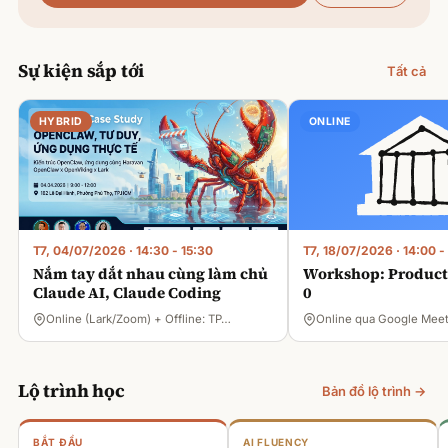
Sự kiện sắp tới
Tất cả
HYBRID
ONLINE
T7, 04/07/2026
·
14:30 - 15:30
T7, 18/07/2026
·
14:00 -
Nắm tay dắt nhau cùng làm chủ
Workshop: Product 
Claude AI, Claude Coding
0
Online (Lark/Zoom) + Offline: TP…
Online qua Google Mee
Lộ trình học
Bản đồ lộ trình →
BẮT ĐẦU
AI FLUENCY