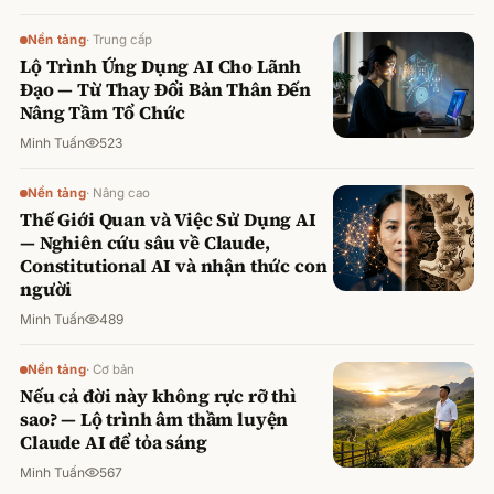
Nền tảng
·
Trung cấp
Lộ Trình Ứng Dụng AI Cho Lãnh
Đạo — Từ Thay Đổi Bản Thân Đến
Nâng Tầm Tổ Chức
Minh Tuấn
523
Nền tảng
·
Nâng cao
Thế Giới Quan và Việc Sử Dụng AI
— Nghiên cứu sâu về Claude,
Constitutional AI và nhận thức con
người
Minh Tuấn
489
Nền tảng
·
Cơ bản
Nếu cả đời này không rực rỡ thì
sao? — Lộ trình âm thầm luyện
Claude AI để tỏa sáng
Minh Tuấn
567