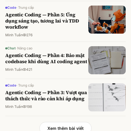
Code
·
Trung cấp
Agentic Coding — Phần 5: Ứng
dụng sáng tạo, tương lai và TDD
workflow
Minh Tuấn
276
Chat
·
Nâng cao
Agentic Coding — Phần 4: Bảo mật
codebase khi dùng AI coding agent
Minh Tuấn
421
Code
·
Trung cấp
Agentic Coding — Phần 3: Vượt qua
thách thức và rào cản khi áp dụng
Minh Tuấn
198
Xem thêm bài viết