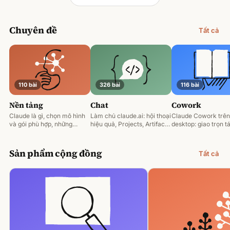
Chuyên đề
Tất cả
110 bài
326 bài
116 bài
Nền tảng
Chat
Cowork
Claude là gì, chọn mô hình
Làm chủ claude.ai: hội thoại
Claude Cowork trên
và gói phù hợp, những
hiệu quả, Projects, Artifacts
desktop: giao trọn tá
nguyên tắc prompting nền
và phân tích tài liệu.
động hoá và làm việ
tảng.
tệp của bạn.
Sản phẩm cộng đồng
Tất cả