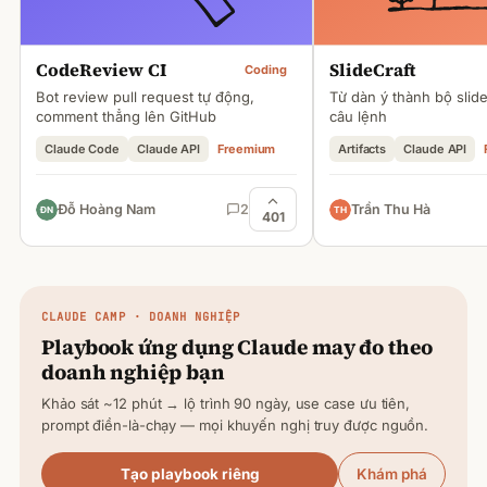
CodeReview CI
SlideCraft
Coding
Bot review pull request tự động,
Từ dàn ý thành bộ slid
comment thẳng lên GitHub
câu lệnh
Claude Code
Claude API
Freemium
Artifacts
Claude API
Đỗ Hoàng Nam
2
Trần Thu Hà
401
CLAUDE
CAMP · DOANH NGHIỆP
Playbook ứng dụng
Claude
may đo theo
doanh nghiệp bạn
Khảo sát ~12 phút → lộ trình 90 ngày, use case ưu tiên,
prompt điền-là-chạy — mọi khuyến nghị truy được nguồn.
Tạo playbook riêng
Khám phá