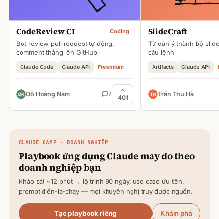
CodeReview CI
SlideCraft
Coding
Bot review pull request tự động,
Từ dàn ý thành bộ slid
comment thẳng lên GitHub
câu lệnh
Claude Code
Claude API
Freemium
Artifacts
Claude API
Đỗ Hoàng Nam
2
Trần Thu Hà
401
CLAUDE
CAMP · DOANH NGHIỆP
Playbook ứng dụng
Claude
may đo theo
doanh nghiệp bạn
Khảo sát ~12 phút → lộ trình 90 ngày, use case ưu tiên,
prompt điền-là-chạy — mọi khuyến nghị truy được nguồn.
Tạo playbook riêng
Khám phá