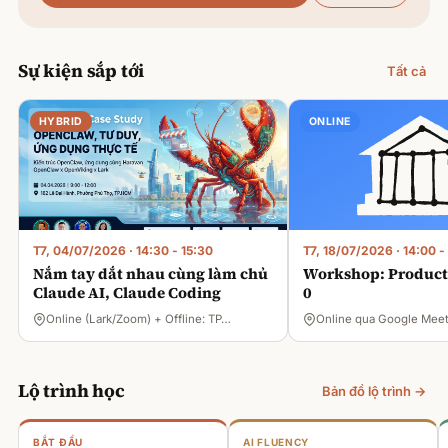
Sự kiện sắp tới
Tất cả
HYBRID
ONLINE
T7, 04/07/2026
·
14:30 - 15:30
T7, 18/07/2026
·
14:00 -
Nắm tay dắt nhau cùng làm chủ
Workshop: Product 
Claude AI, Claude Coding
0
Online (Lark/Zoom) + Offline: TP…
Online qua Google Mee
Lộ trình học
Bản đồ lộ trình →
BẮT ĐẦU
AI FLUENCY