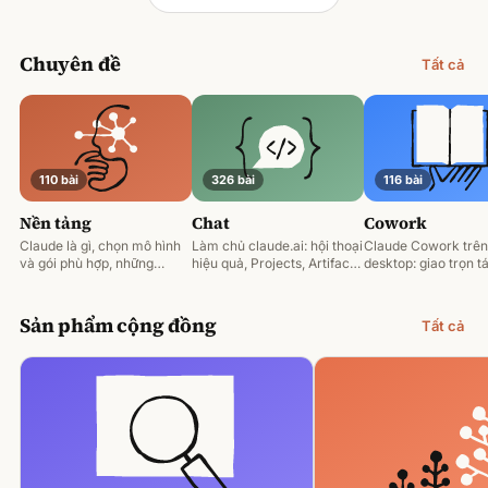
Chuyên đề
Tất cả
110 bài
326 bài
116 bài
Nền tảng
Chat
Cowork
Claude là gì, chọn mô hình
Làm chủ claude.ai: hội thoại
Claude Cowork trên
và gói phù hợp, những
hiệu quả, Projects, Artifacts
desktop: giao trọn tá
nguyên tắc prompting nền
và phân tích tài liệu.
động hoá và làm việ
tảng.
tệp của bạn.
Sản phẩm cộng đồng
Tất cả