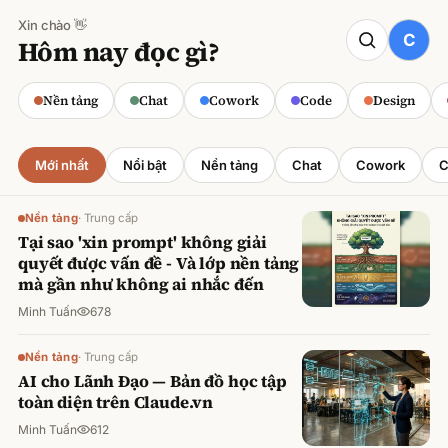
Xin chào 👋
CODE
Hôm nay đọc gì?
Claude cho Sales: Dự báo doanh số
chính xác
Nền tảng
Chat
Cowork
Code
Design
Minh Tuấn
·
800
lượt xem
Mới nhất
Nổi bật
Nền tảng
Chat
Cowork
C
Nền tảng
·
Trung cấp
Tại sao 'xin prompt' không giải
quyết được vấn đề - Và lớp nền tảng
mà gần như không ai nhắc đến
Minh Tuấn
678
Nền tảng
·
Trung cấp
AI cho Lãnh Đạo — Bản đồ học tập
toàn diện trên Claude.vn
Minh Tuấn
612