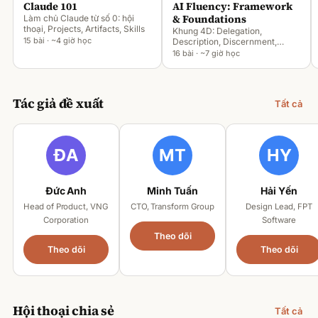
Claude 101
AI Fluency: Framework
& Foundations
Làm chủ Claude từ số 0: hội
thoại, Projects, Artifacts, Skills
Khung 4D: Delegation,
15 bài · ~4 giờ học
Description, Discernment,
Diligence
16 bài · ~7 giờ học
Tác giả đề xuất
Tất cả
Đức Anh
Minh Tuấn
Hải Yến
Head of Product, VNG
CTO, Transform Group
Design Lead, FPT
Corporation
Software
Theo dõi
Theo dõi
Theo dõi
Hội thoại chia sẻ
Tất cả