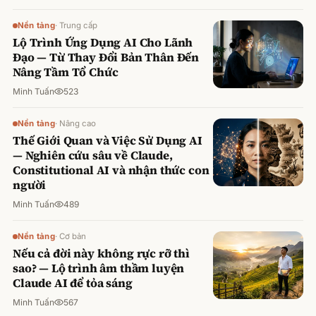
Nền tảng
·
Trung cấp
Lộ Trình Ứng Dụng AI Cho Lãnh
Đạo — Từ Thay Đổi Bản Thân Đến
Nâng Tầm Tổ Chức
Minh Tuấn
523
Nền tảng
·
Nâng cao
Thế Giới Quan và Việc Sử Dụng AI
— Nghiên cứu sâu về Claude,
Constitutional AI và nhận thức con
người
Minh Tuấn
489
Nền tảng
·
Cơ bản
Nếu cả đời này không rực rỡ thì
sao? — Lộ trình âm thầm luyện
Claude AI để tỏa sáng
Minh Tuấn
567