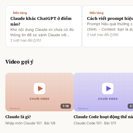
Nền tảng
Nền tảng
Claude khác ChatGPT ở điểm
Cách viết prompt hiệ
nào?
Prompt hiệu quả thường 
chính: - Context: bạn là ai
Kho nội dung Claude.vn chưa có đủ
gì [1][2][6] - Task: muốn 
thông tin để so sánh Claude với
2
lượt trao đổi
190
output ra sao [2][6] -
ChatGPT. Hiện chỉ có tài liệu về
2
lượt trao đổi
151
Rules/Constraints: độ dài,
metaprompting của Claude, như: -
Dùng Claude để tạo prompt ch
Video gợi ý
1:18
2
Claude là gì?
Claude Code hoạt động thế n
Nhập môn Claude 101 · Bài 1/8
Claude Code 101 · Bài 1/11