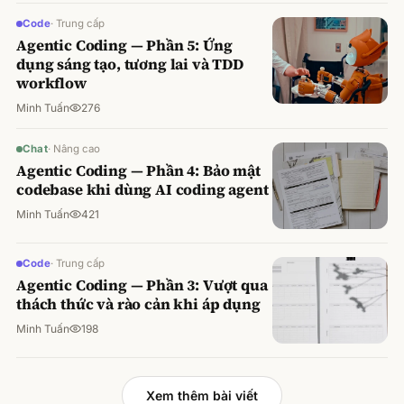
Code
·
Trung cấp
Agentic Coding — Phần 5: Ứng
dụng sáng tạo, tương lai và TDD
workflow
Minh Tuấn
276
Chat
·
Nâng cao
Agentic Coding — Phần 4: Bảo mật
codebase khi dùng AI coding agent
Minh Tuấn
421
Code
·
Trung cấp
Agentic Coding — Phần 3: Vượt qua
thách thức và rào cản khi áp dụng
Minh Tuấn
198
Xem thêm bài viết