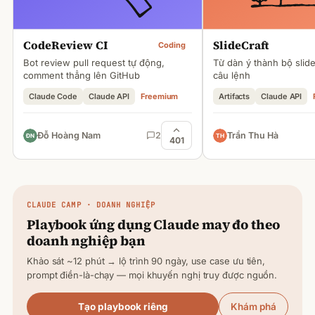
CodeReview CI
SlideCraft
Coding
Bot review pull request tự động,
Từ dàn ý thành bộ slid
comment thẳng lên GitHub
câu lệnh
Claude Code
Claude API
Freemium
Artifacts
Claude API
Đỗ Hoàng Nam
2
Trần Thu Hà
401
CLAUDE
CAMP · DOANH NGHIỆP
Playbook ứng dụng
Claude
may đo theo
doanh nghiệp bạn
Khảo sát ~12 phút → lộ trình 90 ngày, use case ưu tiên,
prompt điền-là-chạy — mọi khuyến nghị truy được nguồn.
Tạo playbook riêng
Khám phá