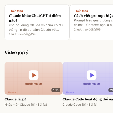
Nền tảng
Nền tảng
Claude khác ChatGPT ở điểm
Cách viết prompt hiệ
nào?
Prompt hiệu quả thường 
chính: - Context: bạn là ai
Kho nội dung Claude.vn chưa có đủ
gì [1][2][6] - Task: muốn 
thông tin để so sánh Claude với
2
lượt trao đổi
196
output ra sao [2][6] -
ChatGPT. Hiện chỉ có tài liệu về
2
lượt trao đổi
154
Rules/Constraints: độ dài,
metaprompting của Claude, như: -
Dùng Claude để tạo prompt ch
Video gợi ý
1:18
2
Claude là gì?
Claude Code hoạt động thế n
Nhập môn Claude 101 · Bài 1/8
Claude Code 101 · Bài 1/11