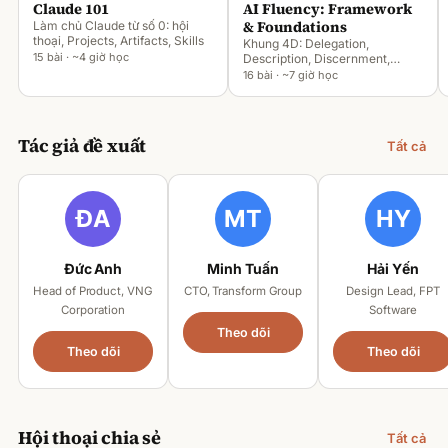
Claude 101
AI Fluency: Framework
& Foundations
Làm chủ Claude từ số 0: hội
thoại, Projects, Artifacts, Skills
Khung 4D: Delegation,
15 bài · ~4 giờ học
Description, Discernment,
Diligence
16 bài · ~7 giờ học
Tác giả đề xuất
Tất cả
Đức Anh
Minh Tuấn
Hải Yến
Head of Product, VNG
CTO, Transform Group
Design Lead, FPT
Corporation
Software
Theo dõi
Theo dõi
Theo dõi
Hội thoại chia sẻ
Tất cả