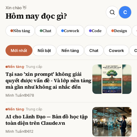
Xin chào 👋
CODE
Hôm nay đọc gì?
Claude cho Sales: Dự báo doanh số
chính xác
Nền tảng
Chat
Cowork
Code
Design
Minh Tuấn
·
800
lượt xem
Mới nhất
Nổi bật
Nền tảng
Chat
Cowork
C
Nền tảng
·
Trung cấp
Tại sao 'xin prompt' không giải
quyết được vấn đề - Và lớp nền tảng
mà gần như không ai nhắc đến
Minh Tuấn
678
Nền tảng
·
Trung cấp
AI cho Lãnh Đạo — Bản đồ học tập
toàn diện trên Claude.vn
Minh Tuấn
612