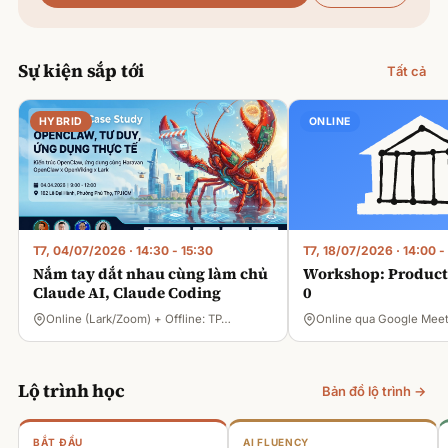
Sự kiện sắp tới
Tất cả
HYBRID
ONLINE
T7, 04/07/2026
·
14:30 - 15:30
T7, 18/07/2026
·
14:00 -
Nắm tay dắt nhau cùng làm chủ
Workshop: Product 
Claude AI, Claude Coding
0
Online (Lark/Zoom) + Offline: TP…
Online qua Google Mee
Lộ trình học
Bản đồ lộ trình →
BẮT ĐẦU
AI FLUENCY