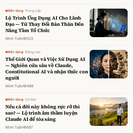
Nền tảng
·
Trung cấp
Lộ Trình Ứng Dụng AI Cho Lãnh
Đạo — Từ Thay Đổi Bản Thân Đến
Nâng Tầm Tổ Chức
Minh Tuấn
523
Nền tảng
·
Nâng cao
Thế Giới Quan và Việc Sử Dụng AI
— Nghiên cứu sâu về Claude,
Constitutional AI và nhận thức con
người
Minh Tuấn
489
Nền tảng
·
Cơ bản
Nếu cả đời này không rực rỡ thì
sao? — Lộ trình âm thầm luyện
Claude AI để tỏa sáng
Minh Tuấn
567