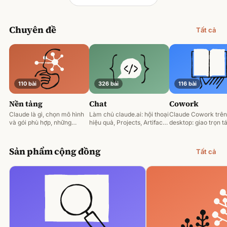
Chuyên đề
Tất cả
110 bài
326 bài
116 bài
Nền tảng
Chat
Cowork
Claude là gì, chọn mô hình
Làm chủ claude.ai: hội thoại
Claude Cowork trên
và gói phù hợp, những
hiệu quả, Projects, Artifacts
desktop: giao trọn tá
nguyên tắc prompting nền
và phân tích tài liệu.
động hoá và làm việ
tảng.
tệp của bạn.
Sản phẩm cộng đồng
Tất cả