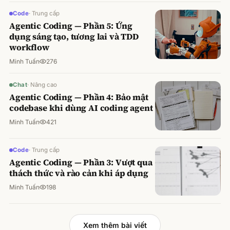
Code
·
Trung cấp
Agentic Coding — Phần 5: Ứng
dụng sáng tạo, tương lai và TDD
workflow
Minh Tuấn
276
Chat
·
Nâng cao
Agentic Coding — Phần 4: Bảo mật
codebase khi dùng AI coding agent
Minh Tuấn
421
Code
·
Trung cấp
Agentic Coding — Phần 3: Vượt qua
thách thức và rào cản khi áp dụng
Minh Tuấn
198
Xem thêm bài viết