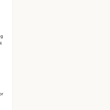
ng
i
or