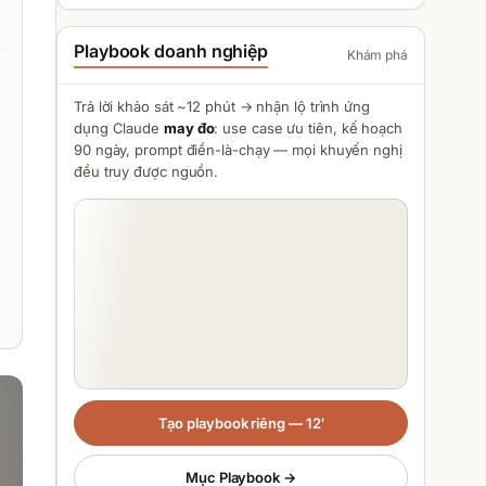
Playbook doanh nghiệp
Khám phá
Trả lời khảo sát ~12 phút → nhận lộ trình ứng
dụng
Claude
may đo
: use case ưu tiên, kế hoạch
90 ngày, prompt điền-là-chạy — mọi khuyến nghị
đều truy được nguồn.
Tạo playbook riêng — 12′
Mục Playbook →