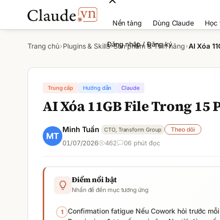
Nền tảng
Dùng Claude
Học 
Đăng nhập / Đăng ký
Trang chủ
Plugins & Skills
Sản phẩm & Tính năng
AI Xóa 11
›
›
›
Trung cấp
Hướng dẫn
Claude
AI Xóa 11GB File Trong 15 P
Minh Tuấn
Theo dõi
CTO, Transform Group
01/07/2026
462
0
6
phút đọc
Điểm nổi bật
Nhấn để đến mục tương ứng
Confirmation fatigue Nếu Cowork hỏi trước mỗi l
1