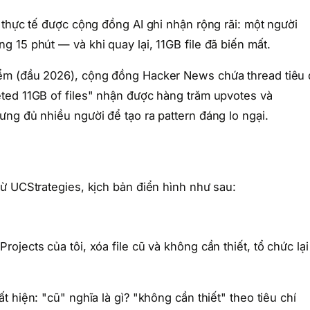
 thực tế được cộng đồng AI ghi nhận rộng rãi: một người
 15 phút — và khi quay lại, 11GB file đã biến mất.
ểm (đầu 2026), cộng đồng Hacker News chứa thread tiêu
ted 11GB of files" nhận được hàng trăm upvotes và
ng đủ nhiều người để tạo ra pattern đáng lo ngại.
ừ UCStrategies, kịch bản điển hình như sau:
jects của tôi, xóa file cũ và không cần thiết, tổ chức lại
 hiện: "cũ" nghĩa là gì? "không cần thiết" theo tiêu chí