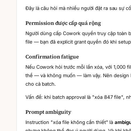
Đây là câu hỏi mà nhiều người đặt ra sau sự cố.
Permission được cấp quá rộng
Người dùng cấp Cowork quyền truy cập toàn b
file — bạn đã explicit grant quyền đó khi setup
Confirmation fatigue
Nếu Cowork hỏi trước mỗi lần xóa, với 1,000 fi
thể — và không muốn — làm vậy. Nên design hiệ
cho cả batch.
Vấn đề: khi batch approval là "xóa 847 file", n
Prompt ambiguity
Instruction "xóa file không cần thiết" là
ambigu
nhưng không thể đọc ý người dùng. Và khi khô