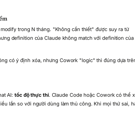
iểm
c modify trong N tháng. "Không cần thiết" được suy ra từ
hưng definition của Claude không match với definition của
ông có ý định xóa, nhưng Cowork "logic" thì đúng dựa trê
hat AI:
tốc độ thực thi
. Claude Code hoặc Cowork có thể 
iều lần so với người dùng làm thủ công. Khi mọi thứ sai, h