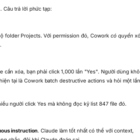
 Câu trả lời phức tạp:
ộ folder Projects. Với permission đó, Cowork
có quyền
x
.
le cần xóa, bạn phải click 1,000 lần "Yes". Người dùng kh
n tại là Cowork batch destructive actions và hỏi một lầ
hiều người click Yes mà không đọc kỹ list 847 file đó.
ous instruction
. Claude làm tốt nhất có thể với context,
ng chắc, đôi khi Claude đoán sai.