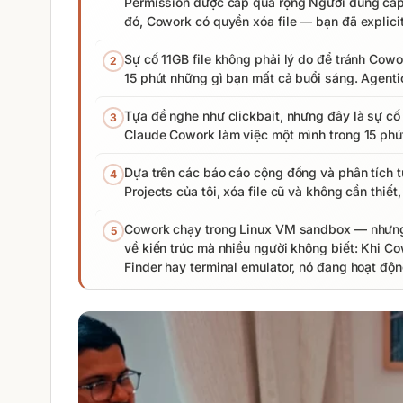
Permission được cấp quá rộng Người dùng cấp 
đó, Cowork có quyền xóa file — bạn đã explicit
Sự cố 11GB file không phải lý do để tránh Cow
2
15 phút những gì bạn mất cả buổi sáng. Agent
Tựa đề nghe như clickbait, nhưng đây là sự cố
3
Claude Cowork làm việc một mình trong 15 phút 
Dựa trên các báo cáo cộng đồng và phân tích t
4
Projects của tôi, xóa file cũ và không cần thiết
Cowork chạy trong Linux VM sandbox — nhưng C
5
về kiến trúc mà nhiều người không biết: Khi C
Finder hay terminal emulator, nó đang hoạt độ