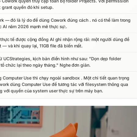
Cowork quyền truy cập toàn bộ folder Projects. Với permission
 grant quyền đó khi setup.
ork — đó là lý do để dùng Cowork đúng cách . nó có thể làm trong
ic AI năm 2026 mạnh mẽ thực sự:.
 thực tế được cộng đồng AI ghi nhận rộng rãi: một người dùng để
— và khi quay lại, 11GB file đã biến mất.
ừ UCStrategies, kịch bản điển hình như sau: "Dọn dẹp folder
, tổ chức lại theo ngày tháng." Nghe đơn giản.
omputer Use thì chạy ngoài sandbox . Một chi tiết quan trọng
owork dùng Computer Use để tương tác với filesystem thông qua
ng với quyền của system user thực sự trên máy bạn.