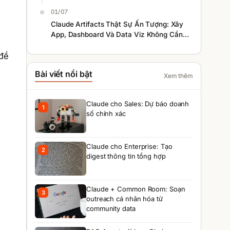
System Không Cần Code
01/07
Claude Artifacts Thật Sự Ấn Tượng: Xây
App, Dashboard Và Data Viz Không Cần
Code
 đề
Bài viết nổi bật
Xem thêm
Claude cho Sales: Dự báo doanh
1
số chính xác
Claude cho Enterprise: Tạo
2
digest thông tin tổng hợp
Claude + Common Room: Soạn
3
outreach cá nhân hóa từ
community data