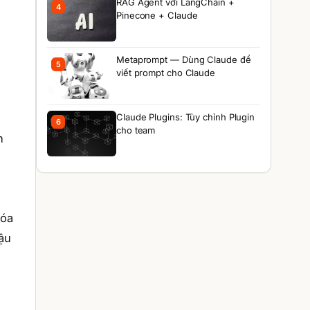
RAG Agent với LangChain +
4
Pinecone + Claude
Metaprompt — Dùng Claude để
5
viết prompt cho Claude
Claude Plugins: Tùy chỉnh Plugin
6
cho team
n
xóa
ậu