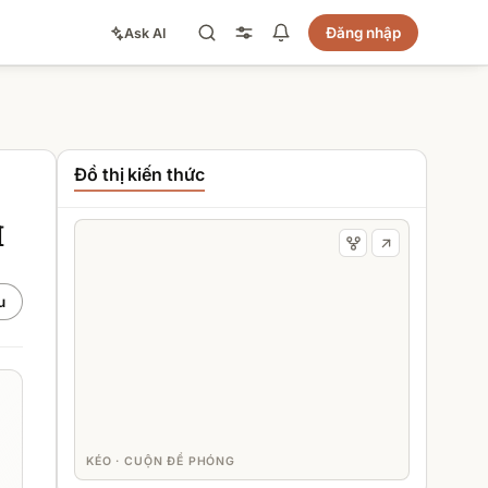
Đăng nhập
Ask AI
Đồ thị kiến thức
I
u
KÉO · CUỘN ĐỂ PHÓNG