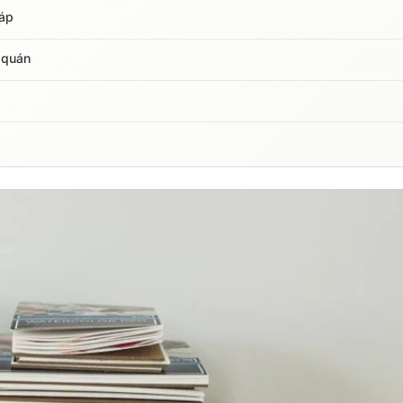
háp
 quán