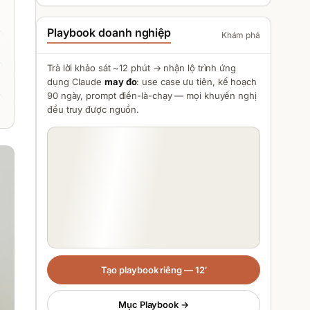
Playbook doanh nghiệp
Khám phá
Trả lời khảo sát ~12 phút → nhận lộ trình ứng
dụng
Claude
may đo
: use case ưu tiên, kế hoạch
90 ngày, prompt điền-là-chạy — mọi khuyến nghị
đều truy được nguồn.
Tạo playbook riêng — 12′
Mục Playbook →