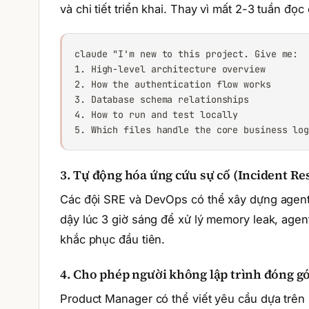
và chi tiết triển khai. Thay vì mất 2-3 tuần đọ
claude "I'm new to this project. Give me:

1. High-level architecture overview

2. How the authentication flow works

3. Database schema relationships

4. How to run and test locally

5. Which files handle the core business lo
3. Tự động hóa ứng cứu sự cố (Incident R
Các đội SRE và DevOps có thể xây dựng agent t
dậy lúc 3 giờ sáng để xử lý memory leak, agen
khắc phục đầu tiên.
4. Cho phép người không lập trình đóng g
Product Manager có thể viết yêu cầu dựa trên 