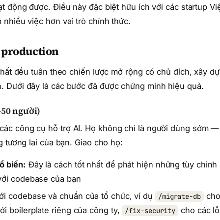
t động được. Điều này đặc biệt hữu ích với các startup Vi
nhiều việc hơn vai trò chính thức.
n production
nhất đều tuân theo chiến lược mở rộng có chủ đích, xây d
. Dưới đây là các bước đã được chứng minh hiệu quả.
-50 người)
ác công cụ hỗ trợ AI. Họ không chỉ là người dùng sớm —
 tương lai của bạn. Giao cho họ:
ổ biến:
Đây là cách tốt nhất để phát hiện những tùy chỉnh
 với codebase của bạn
i codebase và chuẩn của tổ chức, ví dụ
ch
/migrate-db
ới boilerplate riêng của công ty,
cho các lỗ
/fix-security