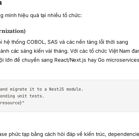
m
g minh hiệu quả tại nhiều tổ chức:
rnization)
i hệ thống COBOL, SAS và các nền tảng lỗi thời sang
ành các sáng kiến vài tháng. Với các tổ chức Việt Nam đa
ội lớn để chuyển sang React/Next.js hay Go microservice
and migrate it to a NestJS module.

onding unit tests.

{resource}"
se phức tạp bằng cách hỏi đáp về kiến trúc, dependenci