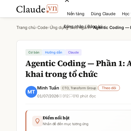
Nền tảng
Dùng Claude
Học 
Đăng nhập / Đăng ký
Trang chủ
Code
Ứng dụng theo ngành
Agentic Coding — P
›
›
›
Cơ bản
Hướng dẫn
Claude
Agentic Coding — Phần 1: A
khai trong tổ chức
Minh Tuấn
Theo dõi
CTO, Transform Group
01/07/2026
312
0
10
phút đọc
Điểm nổi bật
Nhấn để đến mục tương ứng