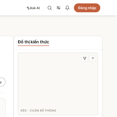
Đăng nhập
Ask AI
Đồ thị kiến thức
u
KÉO · CUỘN ĐỂ PHÓNG