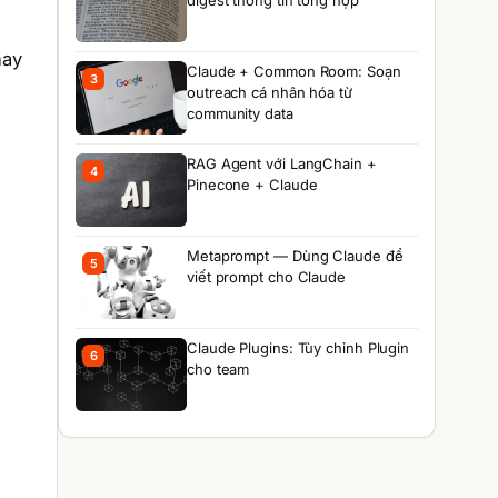
digest thông tin tổng hợp
hay
Claude + Common Room: Soạn
3
outreach cá nhân hóa từ
community data
RAG Agent với LangChain +
4
Pinecone + Claude
Metaprompt — Dùng Claude để
5
viết prompt cho Claude
Claude Plugins: Tùy chỉnh Plugin
6
cho team