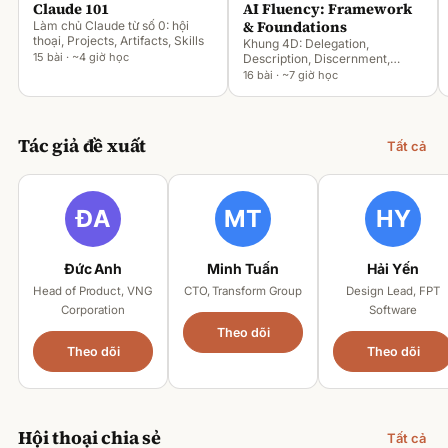
Claude 101
AI Fluency: Framework
& Foundations
Làm chủ Claude từ số 0: hội
thoại, Projects, Artifacts, Skills
Khung 4D: Delegation,
15 bài · ~4 giờ học
Description, Discernment,
Diligence
16 bài · ~7 giờ học
Tác giả đề xuất
Tất cả
Đức Anh
Minh Tuấn
Hải Yến
Head of Product, VNG
CTO, Transform Group
Design Lead, FPT
Corporation
Software
Theo dõi
Theo dõi
Theo dõi
Hội thoại chia sẻ
Tất cả