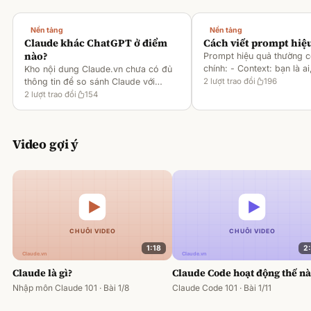
Nền tảng
Nền tảng
Claude khác ChatGPT ở điểm
Cách viết prompt hiệ
nào?
Prompt hiệu quả thường 
chính: - Context: bạn là ai
Kho nội dung Claude.vn chưa có đủ
gì [1][2][6] - Task: muốn 
thông tin để so sánh Claude với
2
lượt trao đổi
196
output ra sao [2][6] -
ChatGPT. Hiện chỉ có tài liệu về
2
lượt trao đổi
154
Rules/Constraints: độ dài,
metaprompting của Claude, như: -
Dùng Claude để tạo prompt ch
Video gợi ý
1:18
2
Claude là gì?
Claude Code hoạt động thế n
Nhập môn Claude 101 · Bài 1/8
Claude Code 101 · Bài 1/11