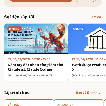
Sự kiện sắp tới
Tất cả
HYBRID
ONLINE
T7, 04/07/2026
·
14:30 - 15:30
T7, 18/07/2026
·
14:00 -
Nắm tay dắt nhau cùng làm chủ
Workshop: Product 
Claude AI, Claude Coding
0
Online (Lark/Zoom) + Offline: TP…
Online qua Google Mee
Lộ trình học
Bản đồ lộ trình →
BẮT ĐẦU
AI FLUENCY