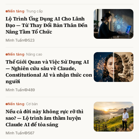
Nền tảng
·
Trung cấp
Lộ Trình Ứng Dụng AI Cho Lãnh
Đạo — Từ Thay Đổi Bản Thân Đến
Nâng Tầm Tổ Chức
Minh Tuấn
523
Nền tảng
·
Nâng cao
Thế Giới Quan và Việc Sử Dụng AI
— Nghiên cứu sâu về Claude,
Constitutional AI và nhận thức con
người
Minh Tuấn
489
Nền tảng
·
Cơ bản
Nếu cả đời này không rực rỡ thì
sao? — Lộ trình âm thầm luyện
Claude AI để tỏa sáng
Minh Tuấn
567