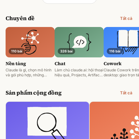
Chuyên đề
Tất cả
110 bài
326 bài
116 bài
Nền tảng
Chat
Cowork
Claude là gì, chọn mô hình
Làm chủ claude.ai: hội thoại
Claude Cowork trên
và gói phù hợp, những
hiệu quả, Projects, Artifacts
desktop: giao trọn tá
nguyên tắc prompting nền
và phân tích tài liệu.
động hoá và làm việ
tảng.
tệp của bạn.
Sản phẩm cộng đồng
Tất cả