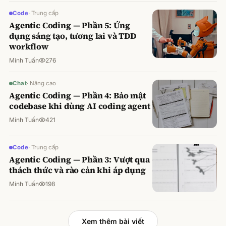
Code
·
Trung cấp
Agentic Coding — Phần 5: Ứng
dụng sáng tạo, tương lai và TDD
workflow
Minh Tuấn
276
Chat
·
Nâng cao
Agentic Coding — Phần 4: Bảo mật
codebase khi dùng AI coding agent
Minh Tuấn
421
Code
·
Trung cấp
Agentic Coding — Phần 3: Vượt qua
thách thức và rào cản khi áp dụng
Minh Tuấn
198
Xem thêm bài viết