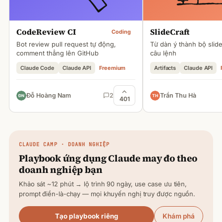
CodeReview CI
SlideCraft
Coding
Bot review pull request tự động,
Từ dàn ý thành bộ slid
comment thẳng lên GitHub
câu lệnh
Claude Code
Claude API
Freemium
Artifacts
Claude API
Đỗ Hoàng Nam
2
Trần Thu Hà
401
CLAUDE
CAMP · DOANH NGHIỆP
Playbook ứng dụng
Claude
may đo theo
doanh nghiệp bạn
Khảo sát ~12 phút → lộ trình 90 ngày, use case ưu tiên,
prompt điền-là-chạy — mọi khuyến nghị truy được nguồn.
Tạo playbook riêng
Khám phá