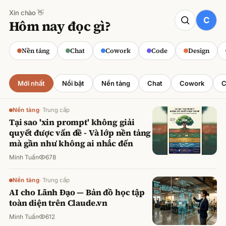
Xin chào 👋
CODE
Hôm nay đọc gì?
Claude cho Sales: Dự báo doanh số
chính xác
Nền tảng
Chat
Cowork
Code
Design
Minh Tuấn
·
800
lượt xem
Mới nhất
Nổi bật
Nền tảng
Chat
Cowork
C
Nền tảng
·
Trung cấp
Tại sao 'xin prompt' không giải
quyết được vấn đề - Và lớp nền tảng
mà gần như không ai nhắc đến
Minh Tuấn
678
Nền tảng
·
Trung cấp
AI cho Lãnh Đạo — Bản đồ học tập
toàn diện trên Claude.vn
Minh Tuấn
612