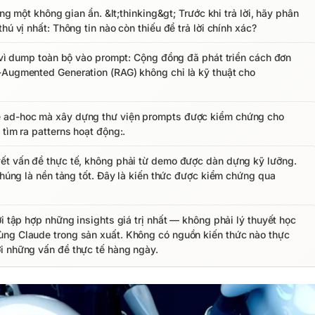
ong một không gian ẩn. &lt;thinking&gt; Trước khi trả lời, hãy phân
hú vị nhất: Thông tin nào còn thiếu để trả lời chính xác?
y vì dump toàn bộ vào prompt: Cộng đồng đã phát triển cách đơn
-Augmented Generation (RAG) không chỉ là kỹ thuật cho
e ad-hoc mà xây dựng thư viện prompts được kiểm chứng cho
 tìm ra patterns hoạt động:.
yết vấn đề thực tế, không phải từ demo được dàn dựng kỹ lưỡng.
 chúng là nền tảng tốt. Đây là kiến thức được kiểm chứng qua
i tập hợp những insights giá trị nhất — không phải lý thuyết học
ùng Claude trong sản xuất. Không có nguồn kiến thức nào thực
i những vấn đề thực tế hàng ngày.