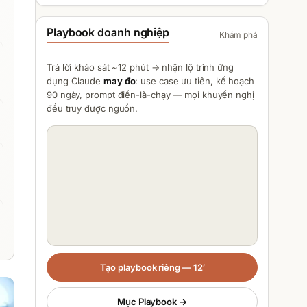
Playbook doanh nghiệp
Khám phá
Trả lời khảo sát ~12 phút → nhận lộ trình ứng
dụng
Claude
may đo
: use case ưu tiên, kế hoạch
90 ngày, prompt điền-là-chạy — mọi khuyến nghị
đều truy được nguồn.
Tạo playbook riêng — 12′
Mục Playbook →