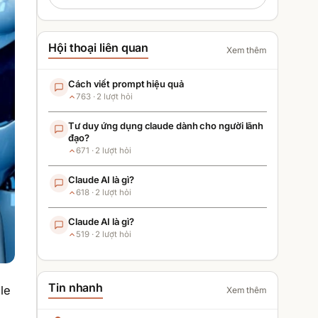
Hội thoại liên quan
Xem thêm
Cách viết prompt hiệu quả
763
·
2
lượt hỏi
Tư duy ứng dụng claude dành cho người lãnh
đạo?
671
·
2
lượt hỏi
Claude AI là gì?
618
·
2
lượt hỏi
Claude AI là gì?
519
·
2
lượt hỏi
Tin nhanh
le
Xem thêm