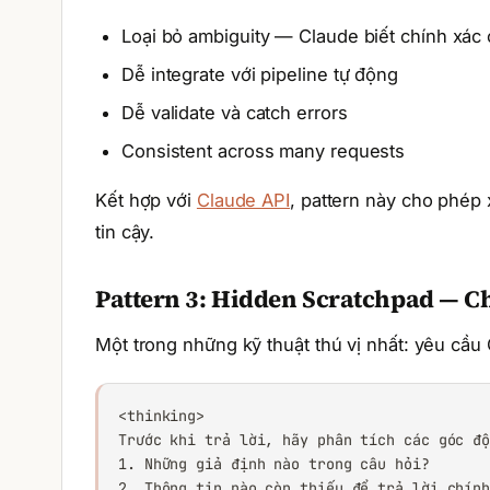
Loại bỏ ambiguity — Claude biết chính xác c
Dễ integrate với pipeline tự động
Dễ validate và catch errors
Consistent across many requests
Kết hợp với
Claude API
, pattern này cho phép 
tin cậy.
Pattern 3: Hidden Scratchpad — C
Một trong những kỹ thuật thú vị nhất: yêu cầu
<thinking>

Trước khi trả lời, hãy phân tích các góc độ
1. Những giả định nào trong câu hỏi?

2. Thông tin nào còn thiếu để trả lời chính