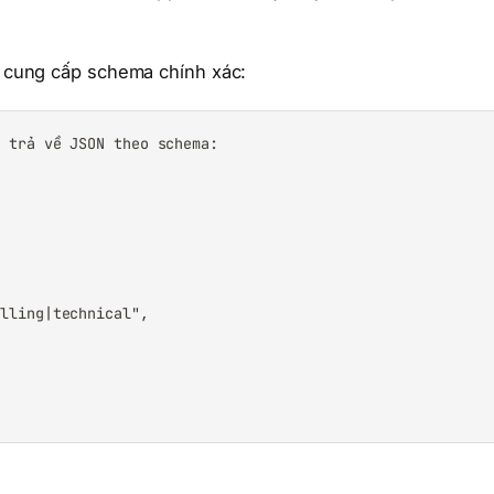
ãy cung cấp schema chính xác:
 trả về JSON theo schema:



lling|technical",
