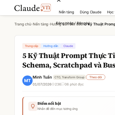
Nền tảng
Dùng Claude
Học 
Đăng nhập / Đăng ký
Trang chủ
Nền tảng
Hướng dẫn bắt đầu
5 Kỹ Thuật Prom
›
›
›
Trung cấp
Hướng dẫn
Claude
5 Kỹ Thuật Prompt Thực Ti
Schema, Scratchpad và Bus
Minh Tuấn
Theo dõi
CTO, Transform Group
01/07/2026
236
0
6
phút đọc
Điểm nổi bật
Nhấn để đến mục tương ứng