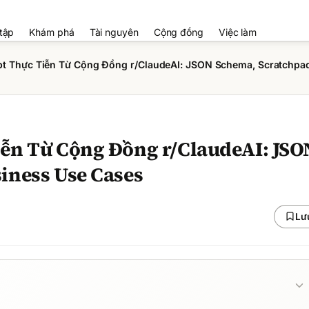
tập
Khám phá
Tài nguyên
Cộng đồng
Việc làm
pt Thực Tiễn Từ Cộng Đồng r/ClaudeAI: JSON Schema, Scratchpa
ễn Từ Cộng Đồng r/ClaudeAI: JSO
iness Use Cases
Lư