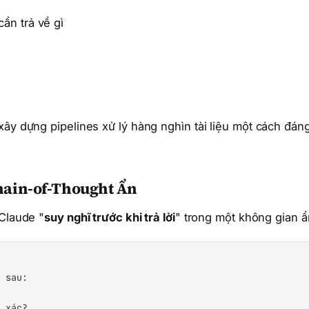
ần trả về gì
xây dựng pipelines xử lý hàng nghìn tài liệu một cách đán
hain-of-Thought Ẩn
 Claude "
suy nghĩ trước khi trả lời
" trong một không gian ẩ
 sau:

 xác?
