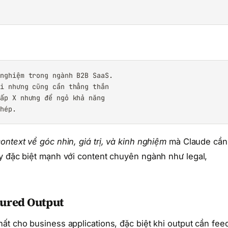
nghiệm trong ngành B2B SaaS.

i nhưng cũng cần thẳng thắn

ấp X nhưng để ngỏ khả năng

phép.
ontext về góc nhìn, giá trị, và kinh nghiệm
mà Claude cần
y đặc biệt mạnh với content chuyên ngành như legal,
tured Output
ất cho business applications, đặc biệt khi output cần fee