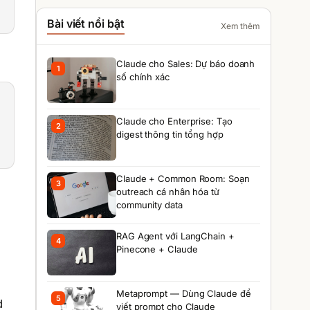
Bài viết nổi bật
Xem thêm
Claude cho Sales: Dự báo doanh
1
số chính xác
Claude cho Enterprise: Tạo
2
digest thông tin tổng hợp
Claude + Common Room: Soạn
3
outreach cá nhân hóa từ
community data
RAG Agent với LangChain +
4
Pinecone + Claude
Metaprompt — Dùng Claude để
5
d
viết prompt cho Claude