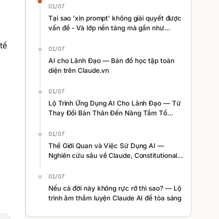
01/07
Tại sao 'xin prompt' không giải quyết được
vấn đề - Và lớp nền tảng mà gần như
không ai nhắc đến
tế
01/07
AI cho Lãnh Đạo — Bản đồ học tập toàn
diện trên Claude.vn
01/07
Lộ Trình Ứng Dụng AI Cho Lãnh Đạo — Từ
Thay Đổi Bản Thân Đến Nâng Tầm Tổ
Chức
01/07
Thế Giới Quan và Việc Sử Dụng AI —
Nghiên cứu sâu về Claude, Constitutional
AI và nhận thức con người
01/07
Nếu cả đời này không rực rỡ thì sao? — Lộ
trình âm thầm luyện Claude AI để tỏa sáng