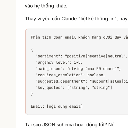
vào hệ thống khác.
Thay vì yêu cầu Claude "liệt kê thông tin", h
Phân tích đoạn email khách hàng dưới đây và
{

  "sentiment": "positive|negative|neutral",
  "urgency_level": 1-5,

  "main_issue": "string (max 50 chars)",

  "requires_escalation": boolean,

  "suggested_department": "support|sales|bi
  "key_quotes": ["string", "string"]

}

Email: [nội dung email]
Tại sao JSON schema hoạt động tốt? Nó: