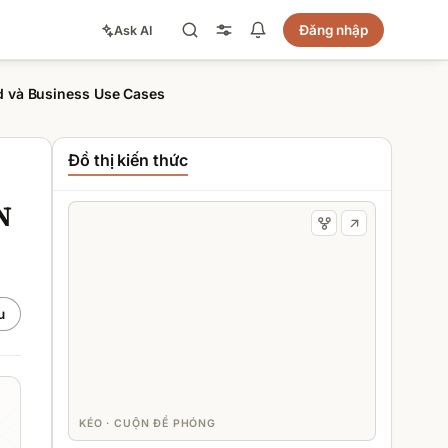
Đăng nhập
Ask AI
d và Business Use Cases
Đồ thị kiến thức
N
u
KÉO · CUỘN ĐỂ PHÓNG