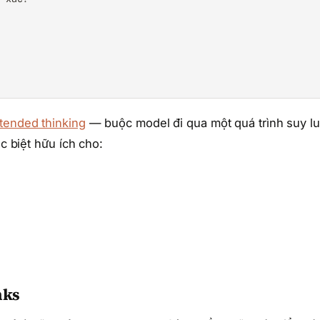
tended thinking
— buộc model đi qua một quá trình suy l
ặc biệt hữu ích cho:
nks