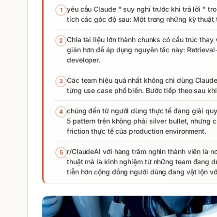
yêu cầu Claude " suy nghĩ trước khi trả lời " tr
1
tích các góc độ sau: Một trong những kỹ thuật t
Chia tài liệu lớn thành chunks có cấu trúc tha
2
giản hơn để áp dụng nguyên tắc này: Retrieval
developer.
Các team hiệu quả nhất không chỉ dùng Claud
3
từng use case phổ biến. Bước tiếp theo sau khi
chúng đến từ người dùng thực tế đang giải qu
4
5 pattern trên không phải silver bullet, nhưng
friction thực tế của production environment.
r/ClaudeAI với hàng trăm nghìn thành viên là nơ
5
thuật mà là kinh nghiệm từ những team đang d
tiễn hơn cộng đồng người dùng đang vật lộn vớ